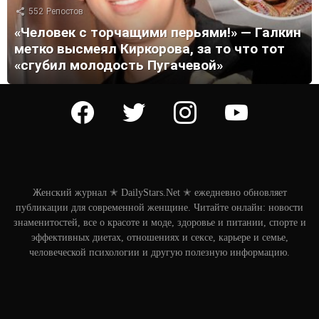
552
Репостов
«Человек с торчащими перьями!» — Галкин
метко высмеял Киркорова, за то что тот
«сгубил молодость Пугачевой»
facebook
twitter
instagram
youtube
Женский журнал ✭ DailyStars.Net ✭ ежедневно обновляет
публикации для современной женщине. Читайте онлайн: новости
знаменитостей, все о красоте и моде, здоровье и питании, спорте и
эффективных диетах, отношениях и сексе, карьере и семье,
человеческой психологии и другую полезную информацию.