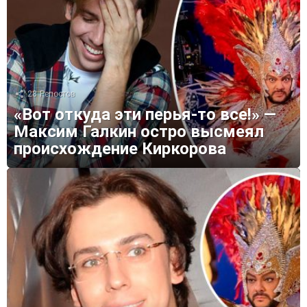
28
Репостов
«Вот откуда эти перья-то все!» —
Максим Галкин остро высмеял
происхождение Киркорова