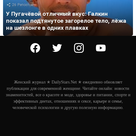
26
Репостов
У Пугачёвой отличный вкус: Галкин
показал подтянутое загорелое тело, лёжа
на шезлонге в одних плавках
facebook
twitter
instagram
youtube
Женский журнал ✭ DailyStars.Net ✭ ежедневно обновляет
публикации для современной женщине. Читайте онлайн: новости
знаменитостей, все о красоте и моде, здоровье и питании, спорте и
эффективных диетах, отношениях и сексе, карьере и семье,
человеческой психологии и другую полезную информацию.