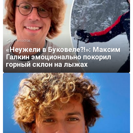
0
Репостов
«Неужели в Буковеле?!»: Максим
Галкин эмоционально покорил
горный склон на лыжах