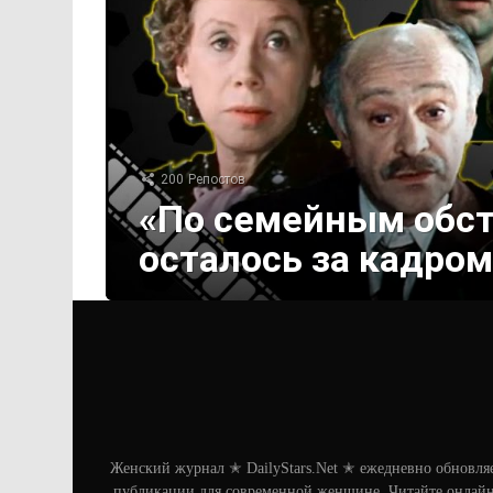
200
Репостов
«По семейным обст
осталось за кадро
Женский журнал ✭ DailyStars.Net ✭ ежедневно обновля
публикации для современной женщине. Читайте онлайн