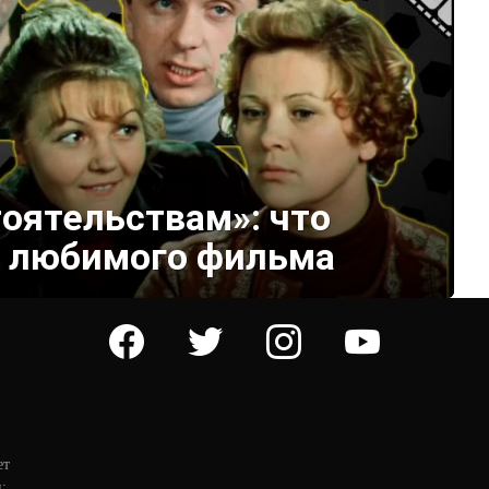
оятельствам»: что
м любимого фильма
facebook
twitter
instagram
youtube
ет
: