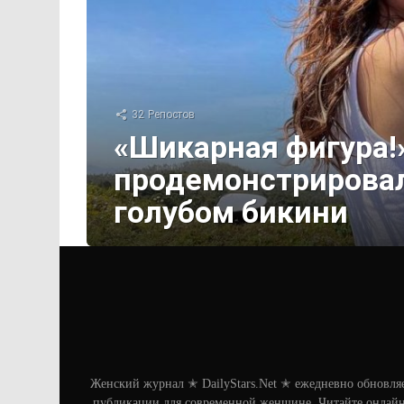
32
Репостов
«Шикарная фигура!
продемонстрировал
голубом бикини
Женский журнал ✭ DailyStars.Net ✭ ежедневно обновля
публикации для современной женщине. Читайте онлайн