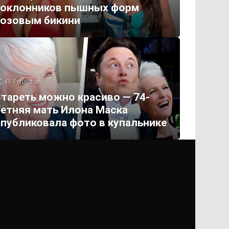
поклонников пышных форм
розовым бикини
49
Репостов
тареть можно красиво — 74-
етняя мать Илона Маска
публиковала фото в купальнике