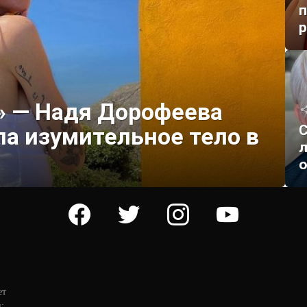
» — Надя Дорофеева
С
а изумительное тело в
л
о
facebook
twitter
instagram
youtube
ет
: