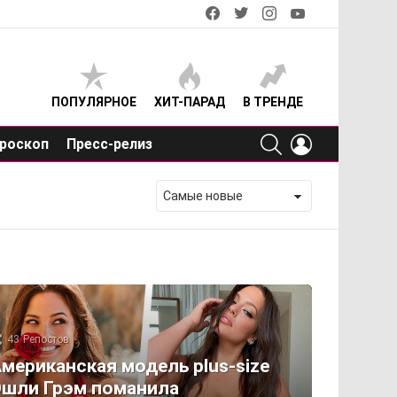
facebook
twitter
instagram
youtube
ПОПУЛЯРНОЕ
ХИТ-ПАРАД
В ТРЕНДЕ
SEARCH
LOGIN
роскоп
Пресс-релиз
43
Репостов
мериканская модель plus-size
шли Грэм поманила