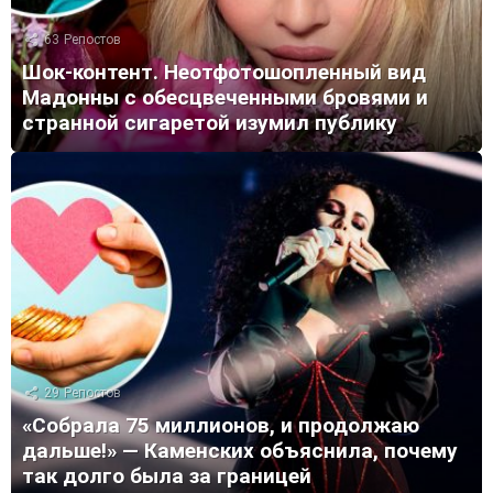
63
Репостов
Шок-контент. Неотфотошопленный вид
Мадонны с обесцвеченными бровями и
странной сигаретой изумил публику
29
Репостов
«Собрала 75 миллионов, и продолжаю
дальше!» — Каменских объяснила, почему
так долго была за границей