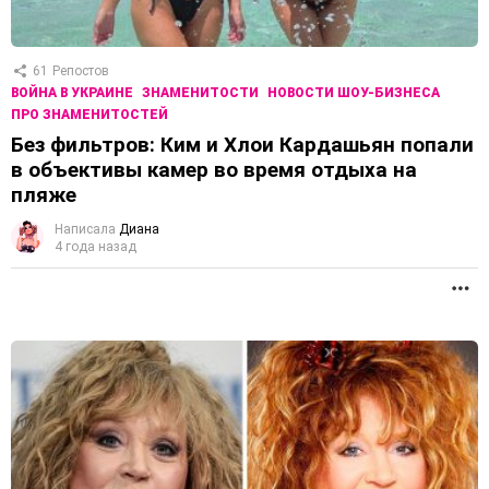
61
Репостов
ВОЙНА В УКРАИНЕ
ЗНАМЕНИТОСТИ
НОВОСТИ ШОУ-БИЗНЕСА
ПРО ЗНАМЕНИТОСТЕЙ
Без фильтров: Ким и Хлои Кардашьян попали
в объективы камер во время отдыха на
пляже
Написала
Диана
4 года назад
П