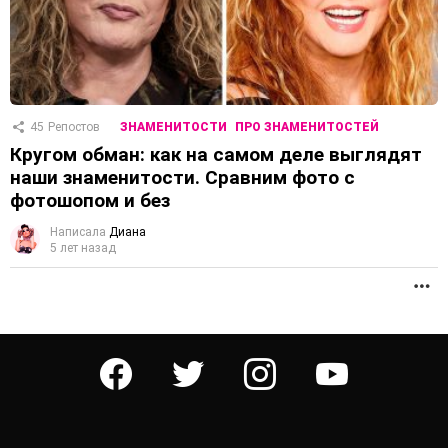
45
Репостов
ЗНАМЕНИТОСТИ
ПРО ЗНАМЕНИТОСТЕЙ
Кругом обман: как на самом деле выглядят
наши знаменитости. Сравним фото с
фотошопом и без
Написала
Диана
5 лет назад
П
facebook
twitter
instagram
youtube