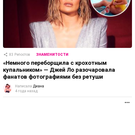
83
Репостов
ЗНАМЕНИТОСТИ
«Немного переборщила с крохотным
купальником» — Джей Ло разочаровала
фанатов фотографиями без ретуши
Написала
Диана
4 года назад
П