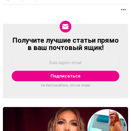
П
Получите лучшие статьи прямо
NEWSLETTER
в ваш почтовый ящик!
Адрес
Email:
Не беспокойтесь, это не спам!