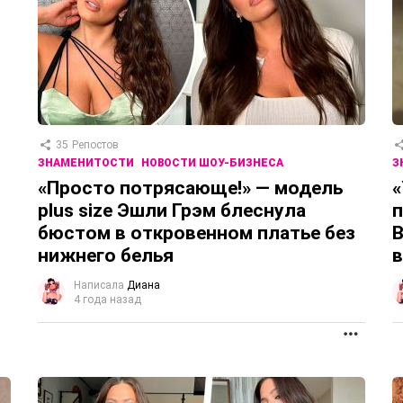
35
Репостов
ЗНАМЕНИТОСТИ
НОВОСТИ ШОУ-БИЗНЕСА
З
«Просто потрясающе!» — модель
«
plus size Эшли Грэм блеснула
п
бюстом в откровенном платье без
В
нижнего белья
в
Написала
Диана
4 года назад
ПРОД