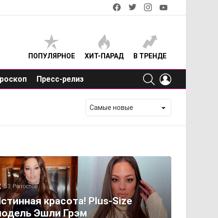
facebook
twitter
instagram
youtube
ПОПУЛЯРНОЕ
ХИТ-ПАРАД
В ТРЕНДЕ
SEARCH
LOGIN
роскоп
Пресс-релиз
53
Репостов
стинная красота! Plus-Size
одель Эшли Грэм