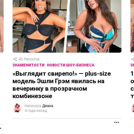
40
Репостов
ЗНАМЕНИТОСТИ
НОВОСТИ ШОУ-БИЗНЕСА
З
«Выглядит свирепо!» — plus-size
1
модель Эшли Грэм явилась на
о
вечеринку в прозрачном
с
комбинезоне
т
Написала
Диана
4 года назад
ПРОД
ПРОДОЛЖЕНИЕ