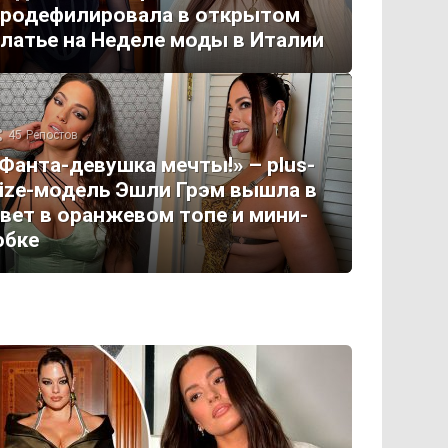
родефилировала в открытом
латье на Неделе моды в Италии
45
Репостов
Фанта-девушка мечты!» – plus-
ize-модель Эшли Грэм вышла в
вет в оранжевом топе и мини-
юбке