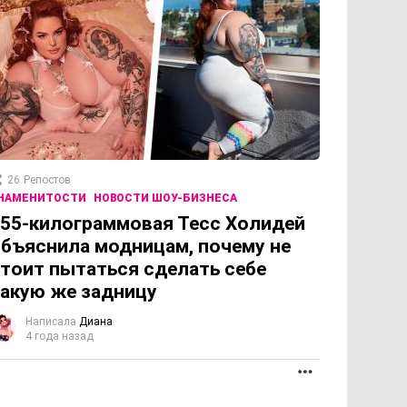
26
Репостов
НАМЕНИТОСТИ
НОВОСТИ ШОУ-БИЗНЕСА
55-килограммовая Тесс Холидей
бъяснила модницам, почему не
тоит пытаться сделать себе
акую же задницу
Написала
Диана
4 года назад
ОЛЖЕНИЕ
ПРОДОЛЖЕНИЕ