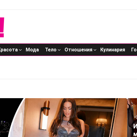
Красота
Мода
Тело
Отношения
Кулинария
Го
И
м