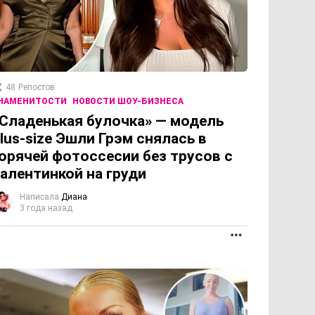
48
Репостов
НАМЕНИТОСТИ
НОВОСТИ ШОУ-БИЗНЕСА
Сладенькая булочка» — модель
lus-size Эшли Грэм снялась в
орячей фотоссесии без трусов с
алентинкой на груди
Написала
Диана
3 года назад
ПРОДОЛЖЕНИЕ