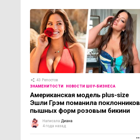
43
Репостов
ЗНАМЕНИТОСТИ
НОВОСТИ ШОУ-БИЗНЕСА
Американская модель plus-size
Эшли Грэм поманила поклонников
пышных форм розовым бикини
Написала
Диана
4 года назад