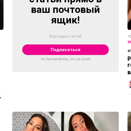
ваш почтовый
ящик!
Адрес
Email:
З
«
p
Не беспокойтесь, это не спам!
г
в
ПРОДОЛЖЕНИЕ