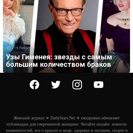
119
Репостов
Узы Гименея: звезды с самым
большим количеством браков
facebook
twitter
instagram
youtube
Женский журнал ✭ DailyStars.Net ✭ ежедневно обновляет
публикации для современной женщине. Читайте онлайн: новости
знаменитостей, все о красоте и моде, здоровье и питании, спорте и