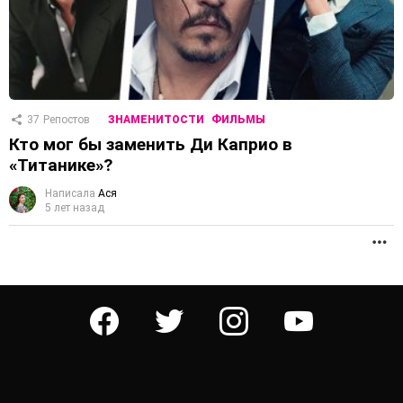
37
Репостов
ЗНАМЕНИТОСТИ
ФИЛЬМЫ
Кто мог бы заменить Ди Каприо в
«Титанике»?
Написала
Ася
5 лет назад
П
facebook
twitter
instagram
youtube