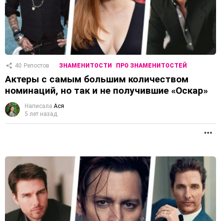
40
Репостов
ЗНАМЕНИТОСТИ
ПРО ЗНАМЕНИТОСТЕЙ
Актеры с самым большим количеством
номинаций, но так и не получившие «Оскар»
Написала
Ася
5 лет назад
П