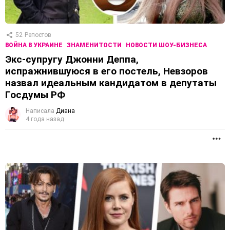
52
Репостов
ВОЙНА В УКРАИНЕ
ЗНАМЕНИТОСТИ
НОВОСТИ ШОУ-БИЗНЕСА
Экс-супругу Джонни Деппа,
испражнившуюся в его постель, Невзоров
назвал идеальным кандидатом в депутаты
Госдумы РФ
Написала
Диана
4 года назад
П