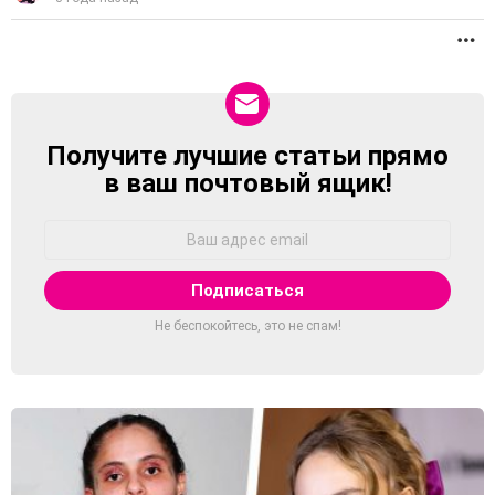
П
Получите лучшие статьи прямо
NEWSLETTER
в ваш почтовый ящик!
Адрес
Email:
Не беспокойтесь, это не спам!