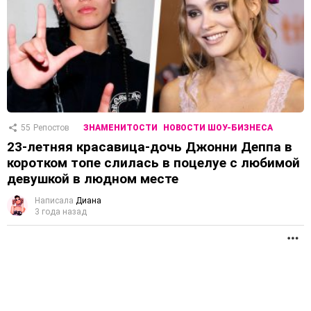
55
Репостов
ЗНАМЕНИТОСТИ
НОВОСТИ ШОУ-БИЗНЕСА
23-летняя красавица-дочь Джонни Деппа в
коротком топе слилась в поцелуе с любимой
девушкой в людном месте
Написала
Диана
3 года назад
П