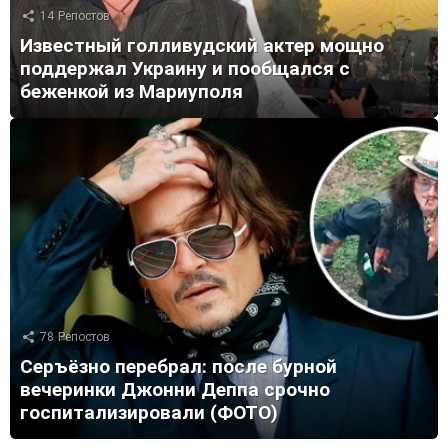
14
Репостов
Известный голливудский актер мощно
поддержал Украину и пообщался с
беженкой из Мариуполя
78
Репостов
Серъёзно перебрал: после бурной
вечеринки Джонни Деппа срочно
госпитализировали (ФОТО)