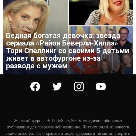
33
Репостов
Бедная богатая девочка: звезда
сериала «Район Беверли-Хиллз»
Тори Спеллинг со своими 5 детьми
живет в автофургоне из-за
развода с мужем
facebook
twitter
instagram
youtube
Женский журнал ✭ DailyStars.Net ✭ ежедневно обновляет
публикации для современной женщине. Читайте онлайн: новости
знаменитостей, все о красоте и моде, здоровье и питании, спорте и