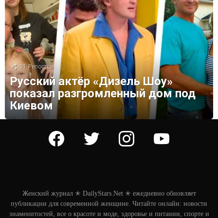
31
Репостов
Русский актёр «Дизель Шоу»
показал разгромленный дом под
Киевом
facebook
twitter
instagram
youtube
Женский журнал ✭ DailyStars.Net ✭ ежедневно обновляет
публикации для современной женщине. Читайте онлайн: новости
знаменитостей, все о красоте и моде, здоровье и питании, спорте и