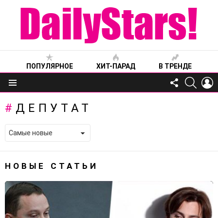
ПОПУЛЯРНОЕ
ХИТ-ПАРАД
В ТРЕНДЕ
FOLLOW
SEARC
L
US
Меню
ДЕПУТАТ
НОВЫЕ СТАТЬИ