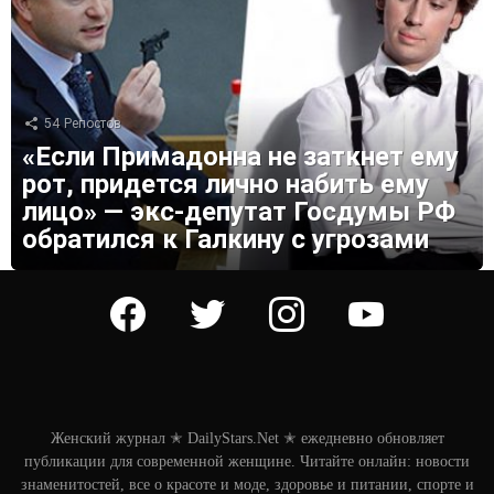
54
Репостов
«Если Примадонна не заткнет ему
рот, придется лично набить ему
лицо» — экс-депутат Госдумы РФ
обратился к Галкину с угрозами
facebook
twitter
instagram
youtube
Женский журнал ✭ DailyStars.Net ✭ ежедневно обновляет
публикации для современной женщине. Читайте онлайн: новости
знаменитостей, все о красоте и моде, здоровье и питании, спорте и