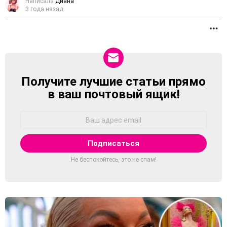
Написала
Диана
3 года назад
П
Получите лучшие статьи прямо
NEWSLETTER
в ваш почтовый ящик!
Адрес
Email:
Не беспокойтесь, это не спам!