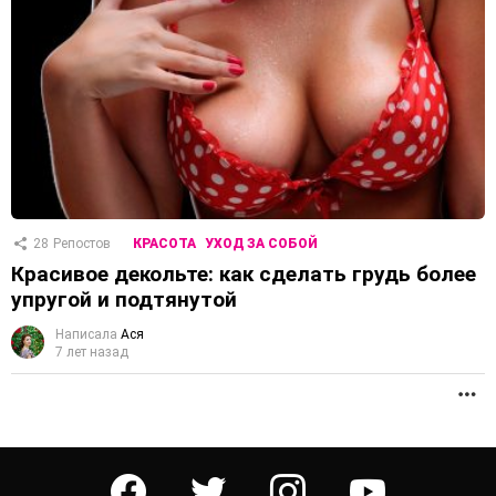
28
Репостов
КРАСОТА
УХОД ЗА СОБОЙ
Красивое декольте: как сделать грудь более
упругой и подтянутой
Написала
Ася
7 лет назад
П
facebook
twitter
instagram
youtube