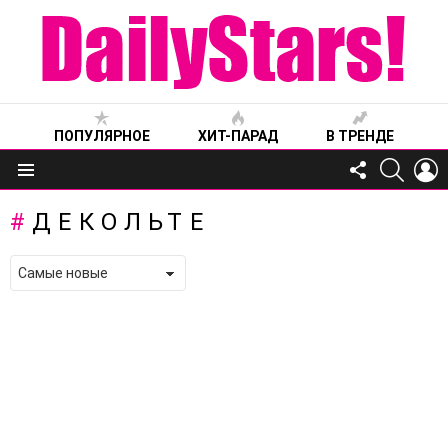
ПОПУЛЯРНОЕ
ХИТ-ПАРАД
В ТРЕНДЕ
FOLLOW
SEARC
L
US
Меню
ДЕКОЛЬТЕ