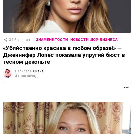
34
Репостов
ЗНАМЕНИТОСТИ
НОВОСТИ ШОУ-БИЗНЕСА
«Убийственно красива в любом образе!» —
Дженнифер Лопес показала упругий бюст в
тесном декольте
Написала
Диана
4 года назад
П