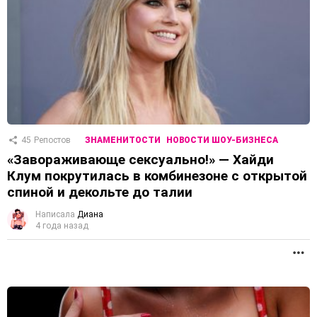
45
Репостов
ЗНАМЕНИТОСТИ
НОВОСТИ ШОУ-БИЗНЕСА
«Завораживающе сексуально!» — Хайди
Клум покрутилась в комбинезоне с открытой
спиной и декольте до талии
Написала
Диана
4 года назад
П