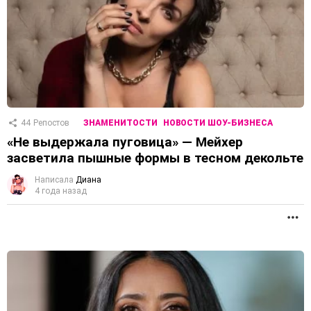
44
Репостов
ЗНАМЕНИТОСТИ
НОВОСТИ ШОУ-БИЗНЕСА
«Не выдержала пуговица» — Мейхер
засветила пышные формы в тесном декольте
Написала
Диана
4 года назад
П