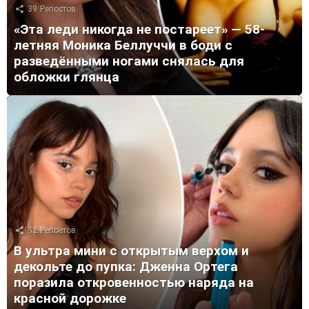
39
Репостов
«Эта леди никогда не постареет» — 58-
летняя Моника Беллуччи в боди с
разведёнными ногами снялась для
обложки глянца
52
Репостов
В ультра мини с открытым верхом и
декольте до пупка: Дженна Ортега
поразила откровенностью наряда на
красной дорожке