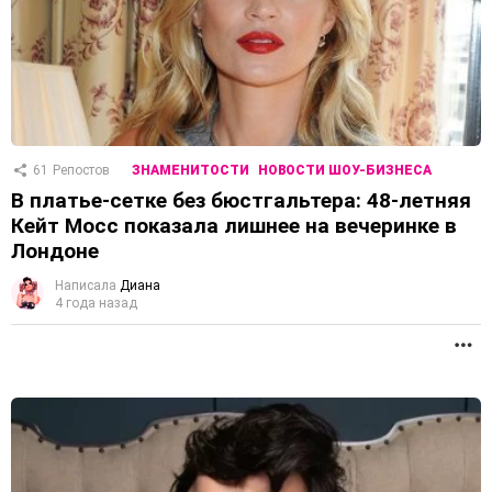
61
Репостов
ЗНАМЕНИТОСТИ
НОВОСТИ ШОУ-БИЗНЕСА
В платье-сетке без бюстгальтера: 48-летняя
Кейт Мосс показала лишнее на вечеринке в
Лондоне
Написала
Диана
4 года назад
П