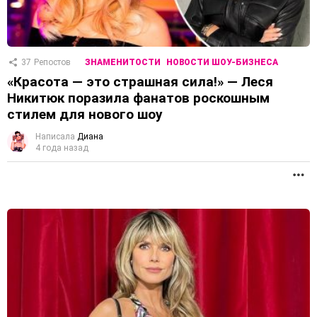
37
Репостов
ЗНАМЕНИТОСТИ
НОВОСТИ ШОУ-БИЗНЕСА
«Красота — это страшная сила!» — Леся
Никитюк поразила фанатов роскошным
стилем для нового шоу
Написала
Диана
4 года назад
П