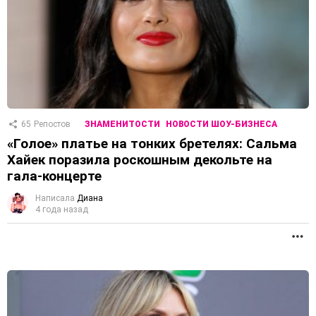
65
Репостов
ЗНАМЕНИТОСТИ
НОВОСТИ ШОУ-БИЗНЕСА
«Голое» платье на тонких бретелях: Сальма
Хайек поразила роскошным декольте на
гала-концерте
Написала
Диана
4 года назад
П