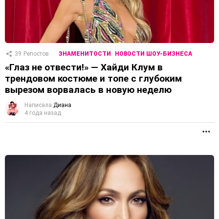
39
Репостов
ЗНАМЕНИТОСТИ
НОВОСТИ ШОУ-БИЗНЕСА
«Глаз не отвести!» — Хайди Клум в
трендовом костюме и топе с глубоким
вырезом ворвалась в новую неделю
Написала
Диана
4 года назад
П