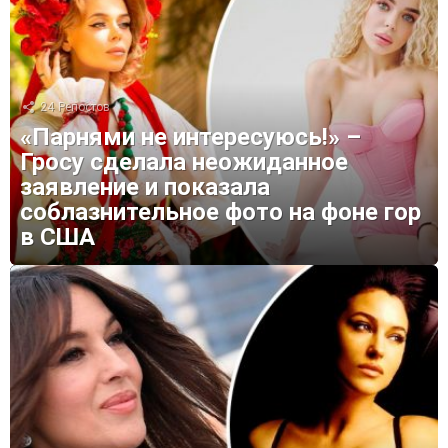
24
Репостов
«Парнями не интересуюсь!» –
Гросу сделала неожиданное
заявление и показала
соблазнительное фото на фоне гор
в США