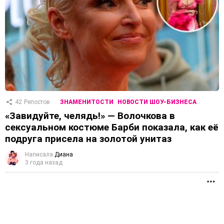
42
Репостов
ЗНАМЕНИТОСТИ
НОВОСТИ ШОУ-БИЗНЕСА
«Завидуйте, челядь!» — Волочкова в
сексуальном костюме Барби показала, как её
подруга присела на золотой унитаз
Написала
Диана
3 года назад
П