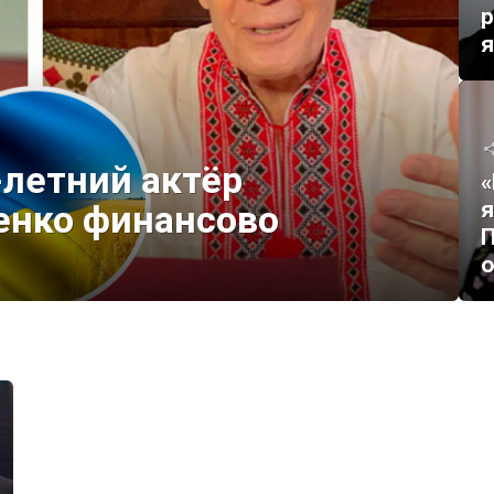
р
летний актёр
«
я
енко финансово
П
о