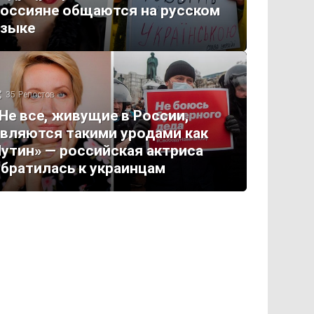
оссияне общаются на русском
языке
35
Репостов
Не все, живущие в России,
вляются такими уродами как
утин» — российская актриса
братилась к украинцам