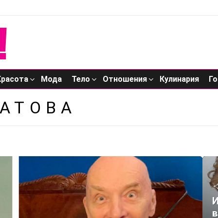
Красота
Мода
Тело
Отношения
Кулинария
Го
АТОВА
И
в