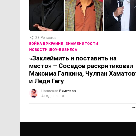
28
Репостов
ВОЙНА В УКРАИНЕ
ЗНАМЕНИТОСТИ
НОВОСТИ ШОУ-БИЗНЕСА
«Заклеймить и поставить на
место» – Соседов раскритиковал
Максима Галкина, Чулпан Хаматов
и Леди Гагу
Написала
Вячеслав
4 года назад