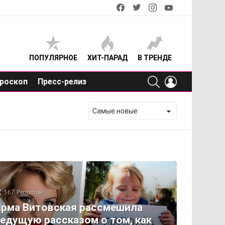
facebook
twitter
instagram
youtube
ПОПУЛЯРНОЕ
ХИТ-ПАРАД
В ТРЕНДЕ
SEARCH
LOGIN
роскоп
Пресс-релиз
167
Репостов
рма Витовская рассмешила
едущую рассказом о том, как