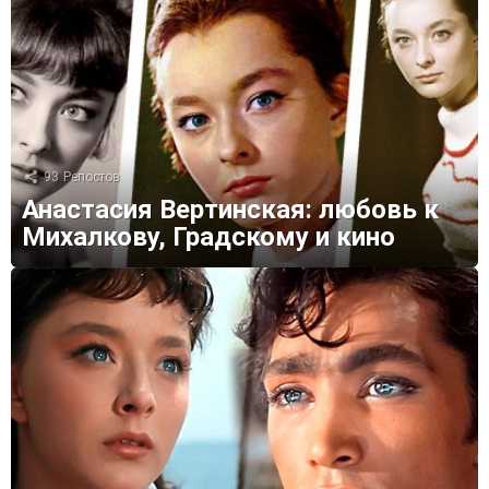
93
Репостов
Анастасия Вертинская: любовь к
Михалкову, Градскому и кино