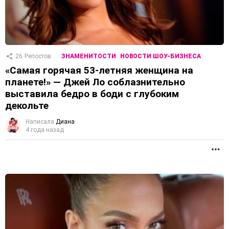
26
Репостов
ЗНАМЕНИТОСТИ
НОВОСТИ ШОУ-БИЗНЕСА
«Самая горячая 53-летняя женщина на
планете!» — Джей Ло соблазнительно
выставила бедро в боди с глубоким
декольте
Написала
Диана
4 года назад
П