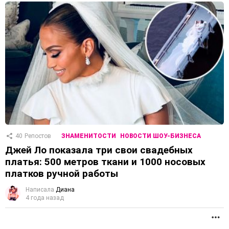
40
Репостов
ЗНАМЕНИТОСТИ
НОВОСТИ ШОУ-БИЗНЕСА
Джей Ло показала три свои свадебных
платья: 500 метров ткани и 1000 носовых
платков ручной работы
Написала
Диана
4 года назад
П