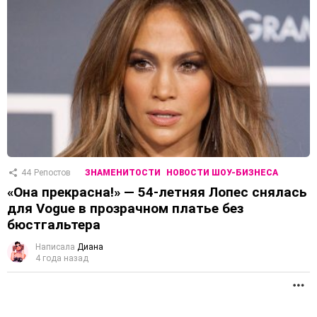
44
Репостов
ЗНАМЕНИТОСТИ
НОВОСТИ ШОУ-БИЗНЕСА
«Она прекрасна!» — 54-летняя Лопес снялась
для Vogue в прозрачном платье без
бюстгальтера
Написала
Диана
4 года назад
П