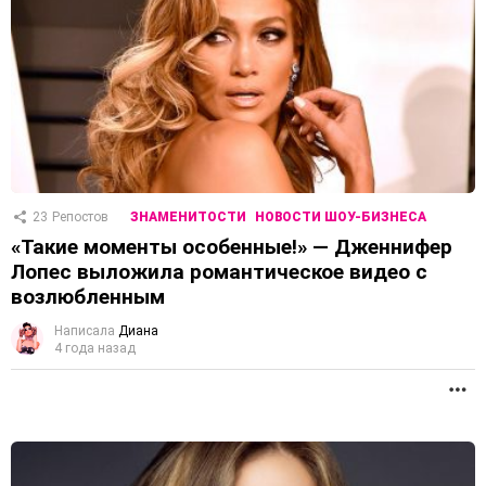
23
Репостов
ЗНАМЕНИТОСТИ
НОВОСТИ ШОУ-БИЗНЕСА
«Такие моменты особенные!» — Дженнифер
Лопес выложила романтическое видео с
возлюбленным
Написала
Диана
4 года назад
П