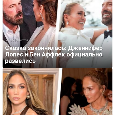
25
Репостов
Сказка закончилась: Дженнифер
Лопес и Бен Аффлек официально
развелись