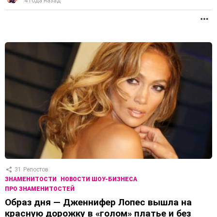
4 года назад
П
31
Репостов
ЗНАМЕНИТОСТИ
НОВОСТИ ШОУ-БИЗНЕСА
ПРО ЗНАМЕНИТОСТЕЙ
Образ дня — Дженнифер Лопес вышла на
красную дорожку в «голом» платье и без