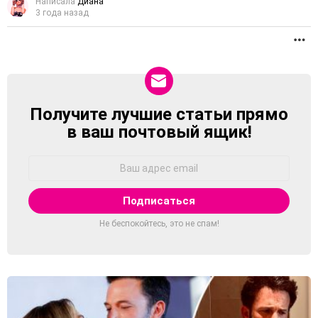
Написала
Диана
3 года назад
П
Получите лучшие статьи прямо
NEWSLETTER
в ваш почтовый ящик!
Адрес
Email:
Не беспокойтесь, это не спам!