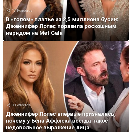
17
Репостов
В «голом» платье из 2,5 миллиона бусин:
Дженнифер Лопес поразила роскошным
нарядом на Met Gala
0
Репостов
Дженнифер Лопес впервые призналась,
почему у Бена Аффлека всегда такое
недовольное выражение лица