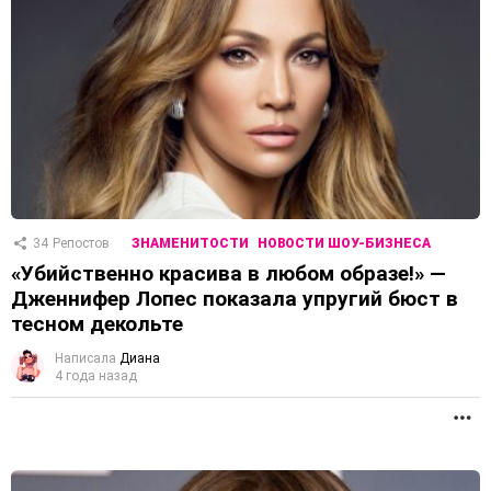
34
Репостов
ЗНАМЕНИТОСТИ
НОВОСТИ ШОУ-БИЗНЕСА
«Убийственно красива в любом образе!» —
Дженнифер Лопес показала упругий бюст в
тесном декольте
Написала
Диана
4 года назад
П