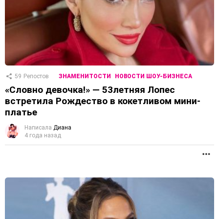
59
Репостов
ЗНАМЕНИТОСТИ
НОВОСТИ ШОУ-БИЗНЕСА
«Словно девочка!» — 53летняя Лопес
встретила Рождество в кокетливом мини-
платье
Написала
Диана
4 года назад
П