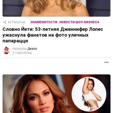
43
Репостов
ЗНАМЕНИТОСТИ
НОВОСТИ ШОУ-БИЗНЕСА
Словно Йети: 53-летняя Дженнифер Лопес
ужаснула фанатов на фото уличных
папарацци
Написала
Диана
3 года назад
П