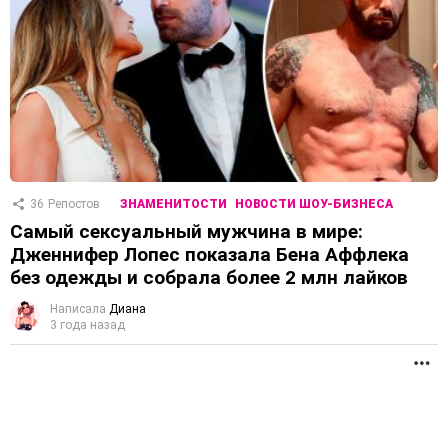
36
Репостов
ЗНАМЕНИТОСТИ
НОВОСТИ ШОУ-БИЗНЕСА
Самый сексуальный мужчина в мире:
Дженнифер Лопес показала Бена Аффлека
без одежды и собрала более 2 млн лайков
Написала
Диана
3 года назад
П