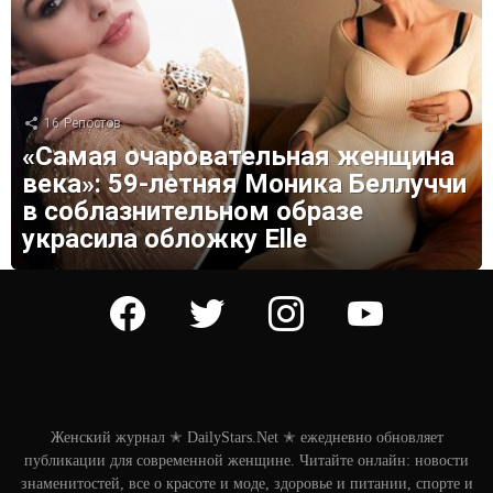
16
Репостов
«Самая очаровательная женщина
века»: 59-летняя Моника Беллуччи
в соблазнительном образе
украсила обложку Elle
facebook
twitter
instagram
youtube
Женский журнал ✭ DailyStars.Net ✭ ежедневно обновляет
публикации для современной женщине. Читайте онлайн: новости
знаменитостей, все о красоте и моде, здоровье и питании, спорте и