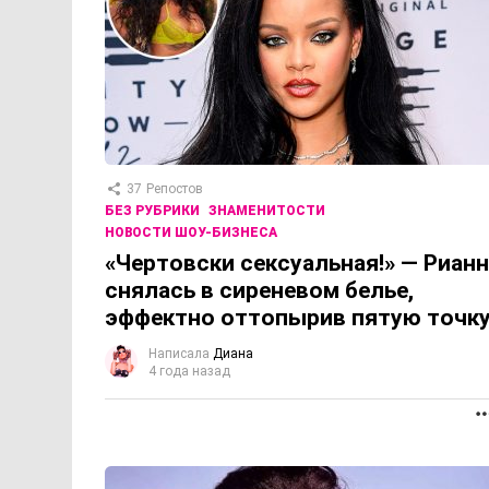
37
Репостов
БЕЗ РУБРИКИ
ЗНАМЕНИТОСТИ
НОВОСТИ ШОУ-БИЗНЕСА
«Чертовски сексуальная!» — Рианн
снялась в сиреневом белье,
эффектно оттопырив пятую точк
Написала
Диана
4 года назад