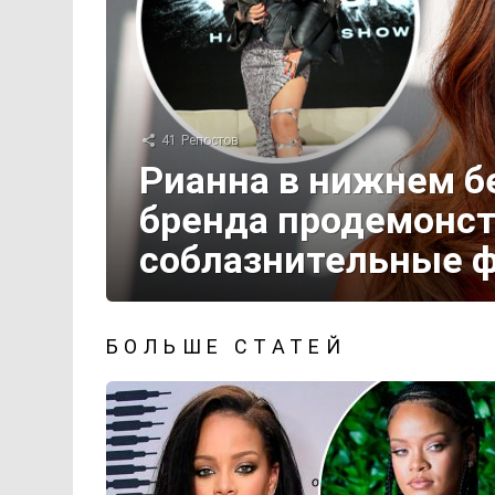
41
Репостов
Рианна в нижнем б
бренда продемонс
соблазнительные ф
БОЛЬШЕ СТАТЕЙ