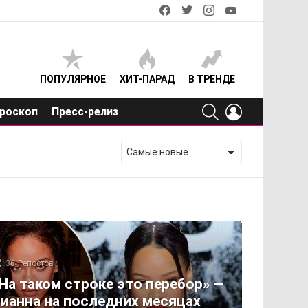
facebook
twitter
instagram
youtube
ПОПУЛЯРНОЕ
ХИТ-ПАРАД
В ТРЕНДЕ
SEARCH
LOGIN
роскоп
Пресс-релиз
36
Репостов
На таком строке это перебор» —
ианна на последних месяцах