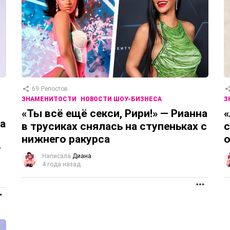
69
Репостов
ЗНАМЕНИТОСТИ
НОВОСТИ ШОУ-БИЗНЕСА
З
«Ты всё ещё секси, Рири!» — Рианна
«
а
в трусиках снялась на ступеньках с
с
нижнего ракурса
о
у
Написала
Диана
4 года назад
ПРОД
ПРОДОЛЖЕНИЕ