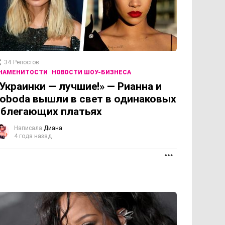
34
Репостов
НАМЕНИТОСТИ
НОВОСТИ ШОУ-БИЗНЕСА
Украинки — лучшие!» — Рианна и
oboda вышли в свет в одинаковых
блегающих платьях
Написала
Диана
4 года назад
ПРОДОЛЖЕНИЕ