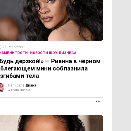
26
Репостов
НАМЕНИТОСТИ
НОВОСТИ ШОУ-БИЗНЕСА
Будь дерзкой!» — Рианна в чёрном
блегающем мини соблазнила
згибами тела
Написала
Диана
4 года назад
ОЛЖЕНИЕ
ПРОДОЛЖЕНИЕ