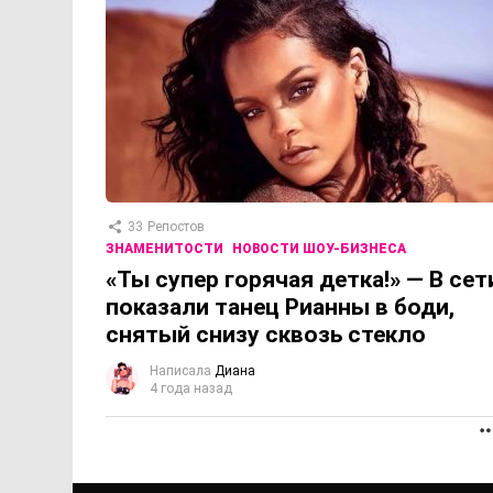
33
Репостов
ЗНАМЕНИТОСТИ
НОВОСТИ ШОУ-БИЗНЕСА
«Ты супер горячая детка!» — В сет
показали танец Рианны в боди,
снятый снизу сквозь стекло
Написала
Диана
4 года назад