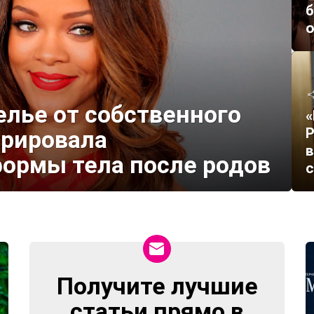
б
елье от собственного
«
Р
трировала
в
ормы тела после родов
с
Получите лучшие
NEWSLETTER
статьи прямо в