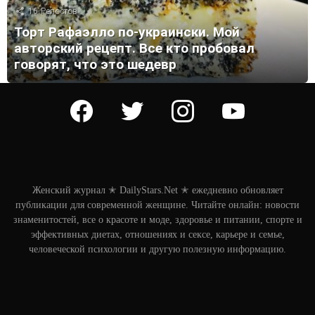
16
Репостов
Торт Рафаэлло по-украински. Мой
авторский рецепт. Все кто пробовал
говорят, что это шедевр
facebook
twitter
instagram
youtube
Женский журнал ✭ DailyStars.Net ✭ ежедневно обновляет
публикации для современной женщине. Читайте онлайн: новости
знаменитостей, все о красоте и моде, здоровье и питании, спорте и
эффективных диетах, отношениях и сексе, карьере и семье,
человеческой психологии и другую полезную информацию.