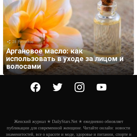
28
Репостов
Аргановое масло: как
использовать в уходе за лицом и
волосами
facebook
twitter
instagram
youtube
Женский журнал ✭ DailyStars.Net ✭ ежедневно обновляет
публикации для современной женщине. Читайте онлайн: новости
знаменитостей, все о красоте и моде, здоровье и питании, спорте и