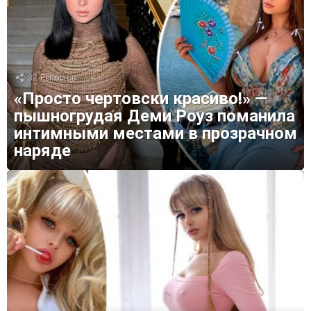
32
Репостов
«Просто чертовски красиво!» —
пышногрудая Деми Роуз поманила
интимными местами в прозрачном
наряде