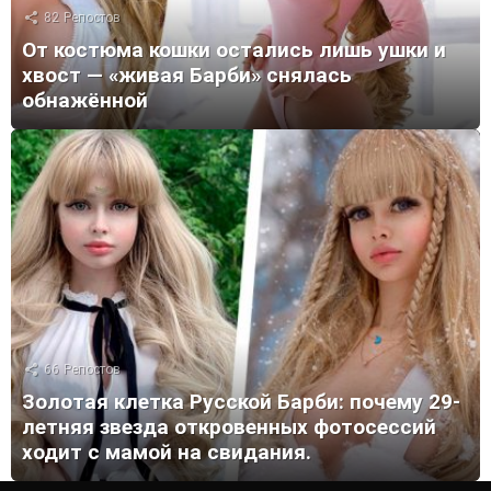
82
Репостов
От костюма кошки остались лишь ушки и
хвост — «живая Барби» снялась
обнажённой
66
Репостов
Золотая клетка Русской Барби: почему 29-
летняя звезда откровенных фотосессий
ходит с мамой на свидания.