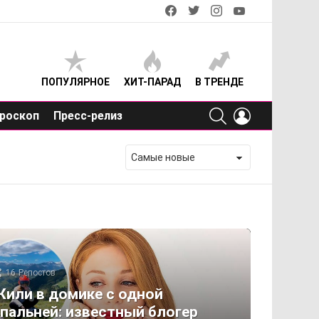
facebook
twitter
instagram
youtube
ПОПУЛЯРНОЕ
ХИТ-ПАРАД
В ТРЕНДЕ
SEARCH
LOGIN
роскоп
Пресс-релиз
16
Репостов
или в домике с одной
пальней: известный блогер