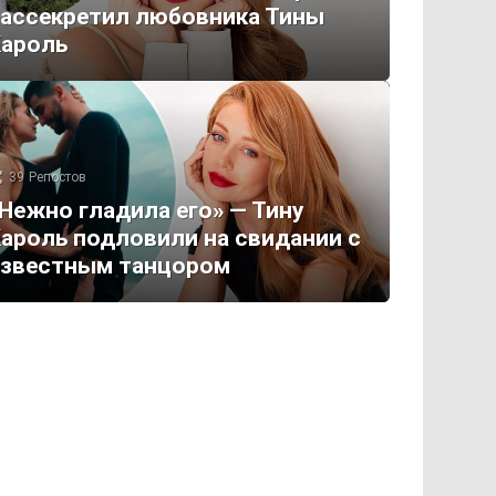
ассекретил любовника Тины
Кароль
39
Репостов
Нежно гладила его» — Тину
ароль подловили на свидании с
известным танцором