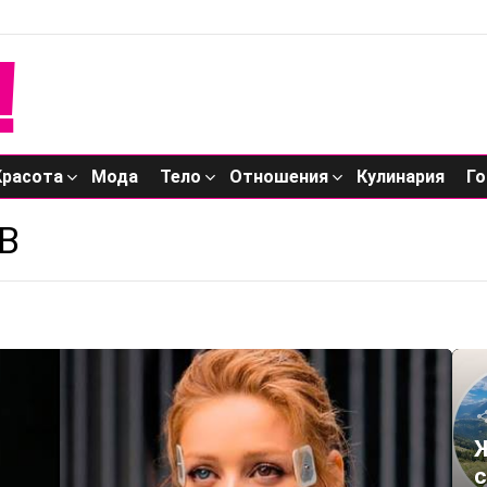
Красота
Мода
Тело
Отношения
Кулинария
Го
В
Ж
с