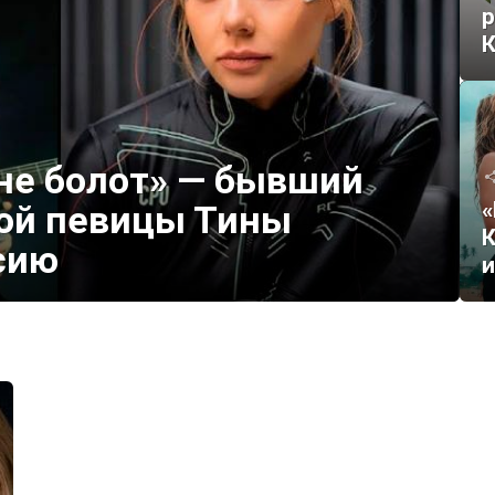
р
ане болот» — бывший
«
ой певицы Тины
К
сию