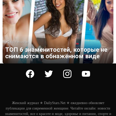
60
Репостов
ТОП 6 знаменитостей, которые не
снимаются в обнажённом виде
facebook
twitter
instagram
youtube
Женский журнал ✭ DailyStars.Net ✭ ежедневно обновляет
публикации для современной женщине. Читайте онлайн: новости
знаменитостей, все о красоте и моде, здоровье и питании, спорте и