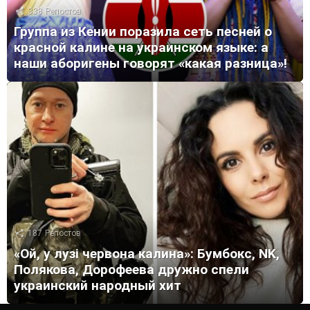
338
Репостов
Группа из Кении поразила сеть песней о
красной калине на украинском языке: а
наши аборигены говорят «какая разница»!
187
Репостов
«Ой, у лузі червона калина»: Бумбокс, NK,
Полякова, Дорофеева дружно спели
украинский народный хит