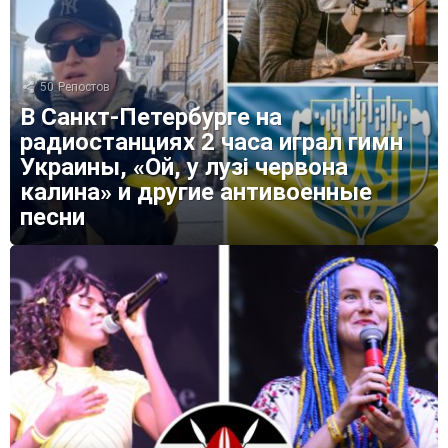
50
Репостов
В Санкт-Петербурге на
радиостанциях 2 часа играл гимн
Украины, «Ой, у лузі червона
калина» и другие антивоенные
песни