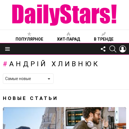
ПОПУЛЯРНОЕ
ХИТ-ПАРАД
В ТРЕНДЕ
FOLLOW
SEARC
L
US
Меню
АНДРІЙ ХЛИВНЮК
НОВЫЕ СТАТЬИ