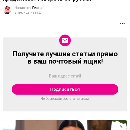
Написала
Диана
3 месяца назад
П
Получите лучшие статьи прямо
NEWSLETTER
в ваш почтовый ящик!
Адрес
Email:
Не беспокойтесь, это не спам!