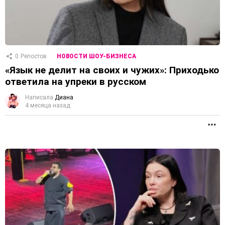
0
Репостов
НОВОСТИ ШОУ-БИЗНЕСА
«Язык не делит на своих и чужих»: Приходько
ответила на упреки в русском
Написала
Диана
4 месяца назад
П