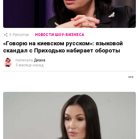
0
Репостов
НОВОСТИ ШОУ-БИЗНЕСА
«Говорю на киевском русском»: языковой
скандал с Приходько набирает обороты
Написала
Диана
3 месяца назад
П