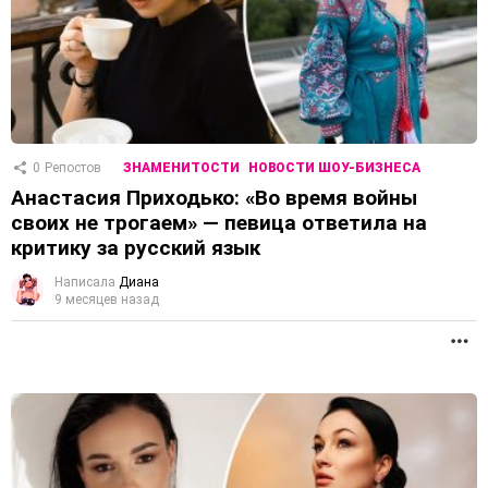
0
Репостов
ЗНАМЕНИТОСТИ
НОВОСТИ ШОУ-БИЗНЕСА
Анастасия Приходько: «Во время войны
своих не трогаем» — певица ответила на
критику за русский язык
Написала
Диана
9 месяцев назад
П