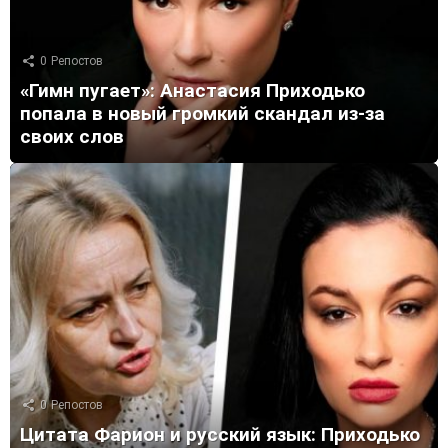
0
Репостов
«Гимн пугает»: Анастасия Приходько
попала в новый громкий скандал из-за
своих слов
0
Репостов
Цитата Фарион и русский язык: Приходько