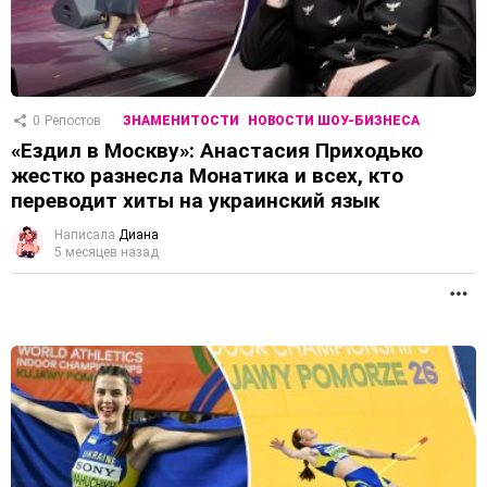
0
Репостов
ЗНАМЕНИТОСТИ
НОВОСТИ ШОУ-БИЗНЕСА
«Ездил в Москву»: Анастасия Приходько
жестко разнесла Монатика и всех, кто
переводит хиты на украинский язык
Написала
Диана
5 месяцев назад
П