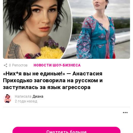
0
Репостов
НОВОСТИ ШОУ-БИЗНЕСА
«Них*я вы не единые!» — Анастасия
Приходько заговорила на русском и
заступилась за язык агрессора
Написала
Диана
2 года назад
П
Смотреть больше