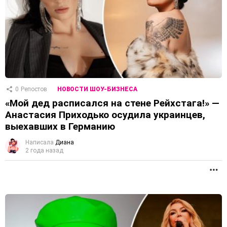
0
Репостов
НОВОСТИ ШОУ-БИЗНЕСА
«Мой дед расписался на стене Рейхстага!» —
Анастасия Приходько осудила украинцев,
выехавших в Германию
Написала
Диана
2 года назад
П