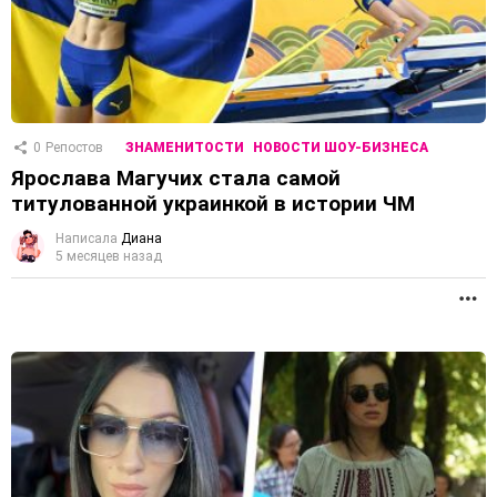
0
Репостов
ЗНАМЕНИТОСТИ
НОВОСТИ ШОУ-БИЗНЕСА
Ярослава Магучих стала самой
титулованной украинкой в ​​истории ЧМ
Написала
Диана
5 месяцев назад
П