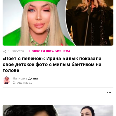
0
Репостов
НОВОСТИ ШОУ-БИЗНЕСА
«Поет с пеленок»: Ирина Билык показала
свое детское фото с милым бантиком на
голове
Написала
Диана
2 года назад
П