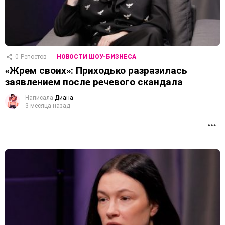
0
Репостов
НОВОСТИ ШОУ-БИЗНЕСА
«Жрем своих»: Приходько разразилась
заявлением после речевого скандала
Написала
Диана
3 месяца назад
П