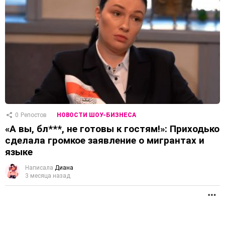
0
Репостов
НОВОСТИ ШОУ-БИЗНЕСА
«А вы, бл***, не готовы к гостям!»: Приходько
сделала громкое заявление о мигрантах и ​​
языке
Написала
Диана
3 месяца назад
П