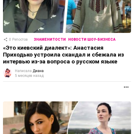
0
Репостов
ЗНАМЕНИТОСТИ
НОВОСТИ ШОУ-БИЗНЕСА
«Это киевский диалект»: Анастасия
Приходько устроила скандал и сбежала из
интервью из-за вопроса о русском языке
Написала
Диана
5 месяцев назад
П