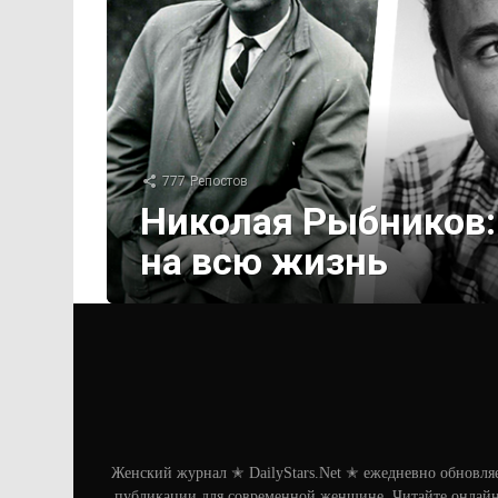
777
Репостов
Николая Рыбников:
на всю жизнь
Женский журнал ✭ DailyStars.Net ✭ ежедневно обновля
публикации для современной женщине. Читайте онлайн