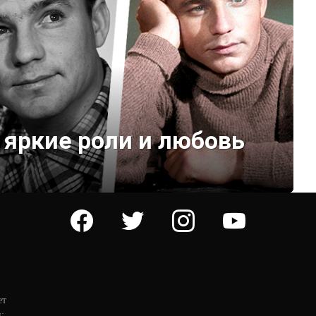
 яркие роли и любовь
facebook
twitter
instagram
youtube
ет
: