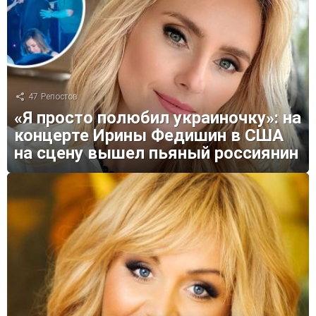
47
Репостов
«Я просто полюбил украиночку»: на
концерте Ирины Федишин в США
на сцену вышел пьяный россиянин