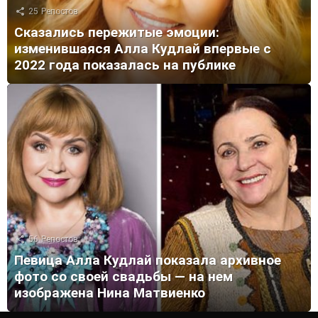
25
Репостов
Сказались пережитые эмоции:
изменившаяся Алла Кудлай впервые с
2022 года показалась на публике
56
Репостов
Певица Алла Кудлай показала архивное
фото со своей свадьбы — на нем
изображена Нина Матвиенко