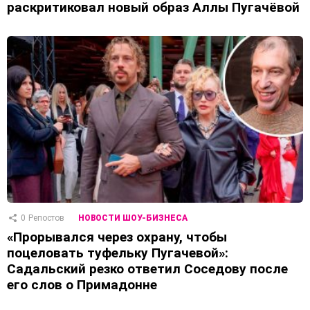
раскритиковал новый образ Аллы Пугачёвой
0
Репостов
НОВОСТИ ШОУ-БИЗНЕСА
«Прорывался через охрану, чтобы
поцеловать туфельку Пугачевой»:
Садальский резко ответил Соседову после
его слов о Примадонне