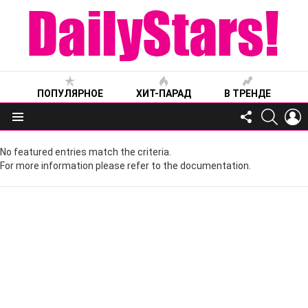
ПОПУЛЯРНОЕ
ХИТ-ПАРАД
В ТРЕНДЕ
FOLLOW
SEARC
L
US
Меню
No featured entries match the criteria.
For more information please refer to the documentation.