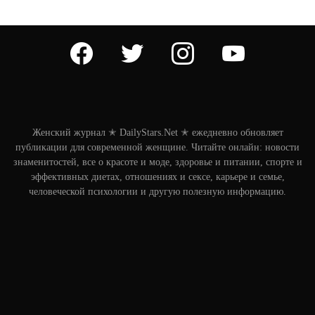
facebook
twitter
instagram
youtube
Женский журнал ✭ DailyStars.Net ✭ ежедневно обновляет
публикации для современной женщине. Читайте онлайн: новости
знаменитостей, все о красоте и моде, здоровье и питании, спорте и
эффективных диетах, отношениях и сексе, карьере и семье,
человеческой психологии и другую полезную информацию.