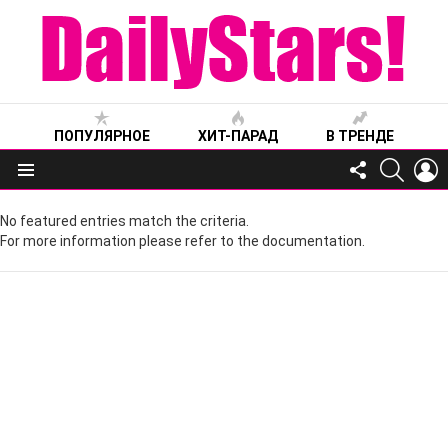
ПОПУЛЯРНОЕ
ХИТ-ПАРАД
В ТРЕНДЕ
FOLLOW
SEARC
L
US
Меню
No featured entries match the criteria.
For more information please refer to the documentation.