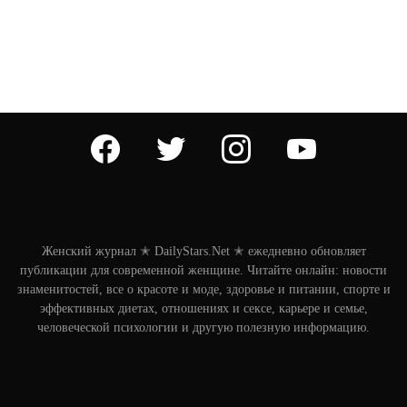
facebook
twitter
instagram
youtube
Женский журнал ✭ DailyStars.Net ✭ ежедневно обновляет
публикации для современной женщине. Читайте онлайн: новости
знаменитостей, все о красоте и моде, здоровье и питании, спорте и
эффективных диетах, отношениях и сексе, карьере и семье,
человеческой психологии и другую полезную информацию.