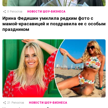
0
Репостов
НОВОСТИ ШОУ-БИЗНЕСА
Ирина Федишин умилила редким фото с
мамой-красавицей и поздравила ее с особым
праздником
21
Репостов
НОВОСТИ ШОУ-БИЗНЕСА