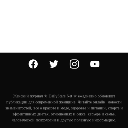
facebook
twitter
instagram
youtube
Женский журнал ✭ DailyStars.Net ✭ ежедневно обновляет
публикации для современной женщине. Читайте онлайн: новости
знаменитостей, все о красоте и моде, здоровье и питании, спорте и
эффективных диетах, отношениях и сексе, карьере и семье,
человеческой психологии и другую полезную информацию.