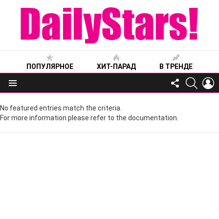
ПОПУЛЯРНОЕ
ХИТ-ПАРАД
В ТРЕНДЕ
FOLLOW
SEARC
L
US
Меню
No featured entries match the criteria.
For more information please refer to the documentation.