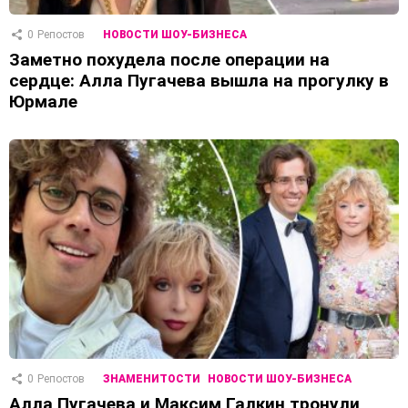
0
Репостов
НОВОСТИ ШОУ-БИЗНЕСА
Заметно похудела после операции на
сердце: Алла Пугачева вышла на прогулку в
Юрмале
0
Репостов
ЗНАМЕНИТОСТИ
НОВОСТИ ШОУ-БИЗНЕСА
Алла Пугачева и Максим Галкин тронули