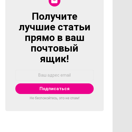
Получите
NEWSLETTER
лучшие статьи
прямо в ваш
почтовый
ящик!
Адрес
Email:
Не беспокойтесь, это не спам!