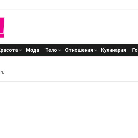
Красота
Мода
Тело
Отношения
Кулинария
Го
n.