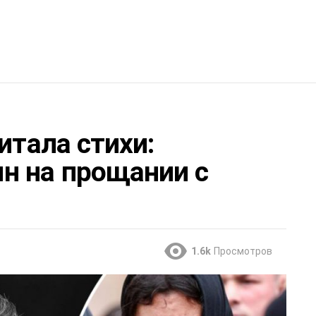
итала стихи:
н на прощании с
1.6k
Просмотров