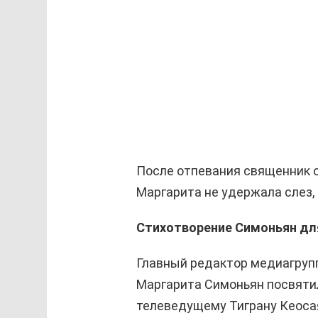
После отпевания священник об
Маргарита не удержала слез, 
Стихотворение Симоньян дл
Главный редактор медиагрупп
Маргарита Симоньян посвятил
телеведущему Тиграну Кеосая