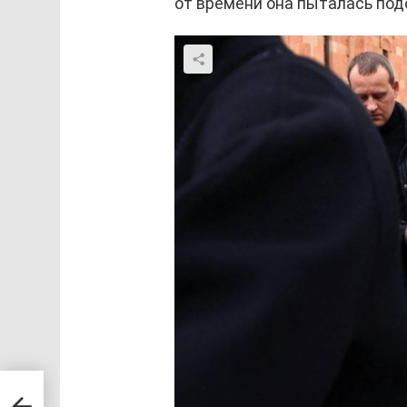
от времени она пыталась подо
ь