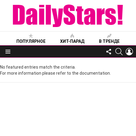
ПОПУЛЯРНОЕ
ХИТ-ПАРАД
В ТРЕНДЕ
FOLLOW
SEARC
L
US
Меню
No featured entries match the criteria.
For more information please refer to the documentation.