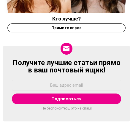
Кто лучше?
Примите опрос
Получите лучшие статьи прямо
NEWSLETTER
в ваш почтовый ящик!
Адрес
Email:
Не беспокойтесь, это не спам!