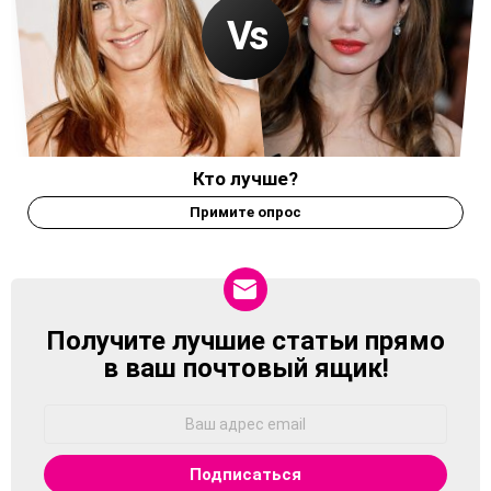
Кто лучше?
Примите опрос
Получите лучшие статьи прямо
NEWSLETTER
в ваш почтовый ящик!
Адрес
Email: