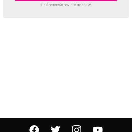
Не беспокойтесь, это не спам!
facebook
twitter
instagram
youtube