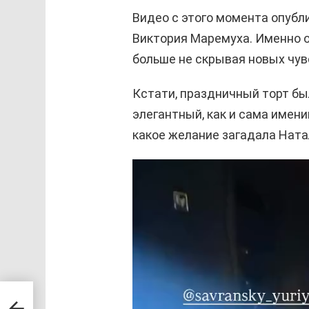
Видео с этого момента опубл
Виктория Маремуха. Именно он
больше не скрывая новых чув
Кстати, праздничный торт бы
элегантный, как и сама имени
какое желание загадала Натал
В
и
д
е
о
п
л
 на