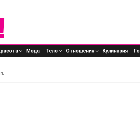
Красота
Мода
Тело
Отношения
Кулинария
Го
n.