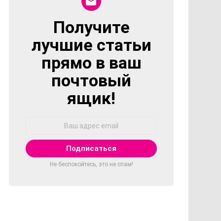
Получите
NEWSLETTER
лучшие статьи
прямо в ваш
почтовый
ящик!
Адрес
Email:
Не беспокойтесь, это не спам!