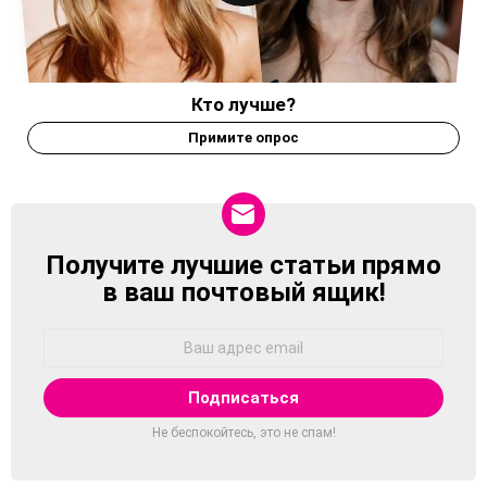
Кто лучше?
Примите опрос
Получите лучшие статьи прямо
NEWSLETTER
в ваш почтовый ящик!
Адрес
Email:
Не беспокойтесь, это не спам!