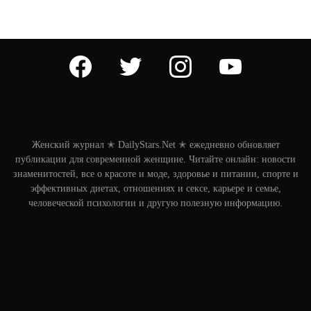
facebook
twitter
instagram
youtube
Женский журнал ✭ DailyStars.Net ✭ ежедневно обновляет
публикации для современной женщине. Читайте онлайн: новости
знаменитостей, все о красоте и моде, здоровье и питании, спорте и
эффективных диетах, отношениях и сексе, карьере и семье,
человеческой психологии и другую полезную информацию.