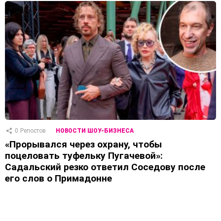
0
Репостов
НОВОСТИ ШОУ-БИЗНЕСА
«Прорывался через охрану, чтобы
поцеловать туфельку Пугачевой»:
Садальский резко ответил Соседову после
его слов о Примадонне