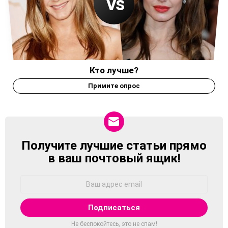
Кто лучше?
Примите опрос
Получите лучшие статьи прямо
NEWSLETTER
в ваш почтовый ящик!
Адрес
Email:
Не беспокойтесь, это не спам!