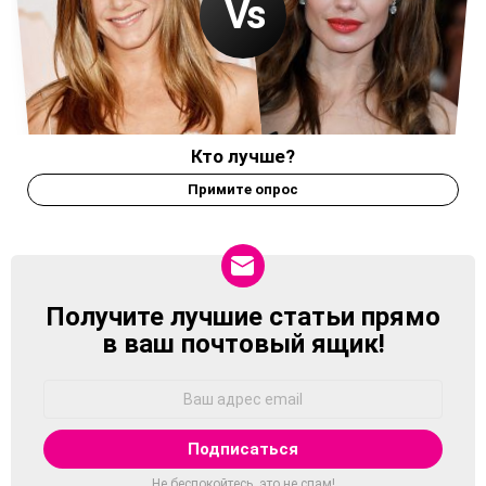
Кто лучше?
Примите опрос
Получите лучшие статьи прямо
NEWSLETTER
в ваш почтовый ящик!
Адрес
Email:
Не беспокойтесь, это не спам!