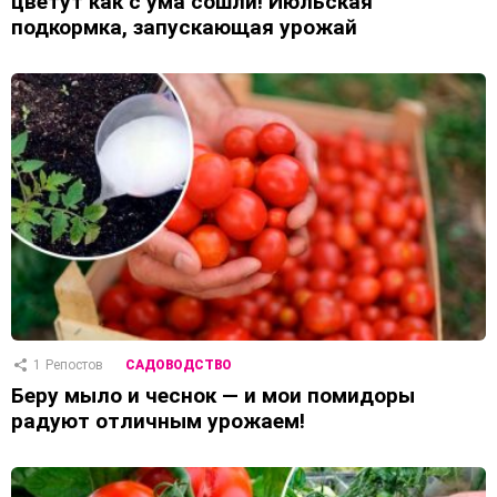
цветут как с ума сошли! Июльская
подкормка, запускающая урожай
1
Репостов
САДОВОДСТВО
Беру мыло и чеснок — и мои помидоры
радуют отличным урожаем!