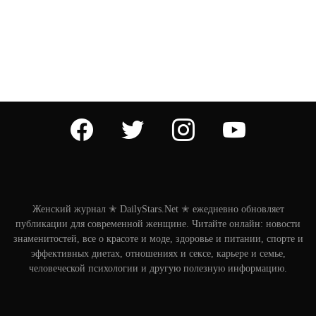
facebook
twitter
instagram
youtube
Женский журнал ✭ DailyStars.Net ✭ ежедневно обновляет
публикации для современной женщине. Читайте онлайн: новости
знаменитостей, все о красоте и моде, здоровье и питании, спорте и
эффективных диетах, отношениях и сексе, карьере и семье,
человеческой психологии и другую полезную информацию.