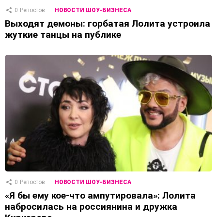
0
Репостов
НОВОСТИ ШОУ-БИЗНЕСА
Выходят демоны: горбатая Лолита устроила
жуткие танцы на публике
0
Репостов
НОВОСТИ ШОУ-БИЗНЕСА
«Я бы ему кое-что ампутировала»: Лолита
набросилась на россиянина и дружка