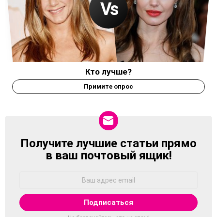
Кто лучше?
Примите опрос
Получите лучшие статьи прямо
NEWSLETTER
в ваш почтовый ящик!
Адрес
Email: