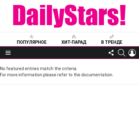
ПОПУЛЯРНОЕ
ХИТ-ПАРАД
В ТРЕНДЕ
FOLLOW
SEARC
L
US
Меню
No featured entries match the criteria.
For more information please refer to the documentation.