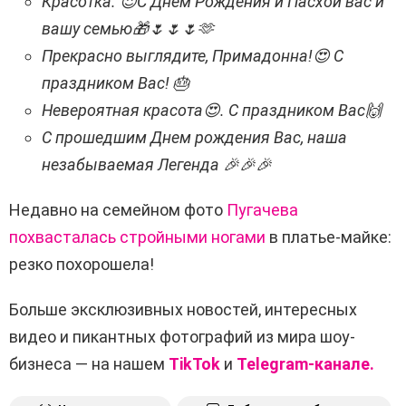
Красотка. 😍С Днем Рождения и Пасхой вас и
вашу семью🎁🌷🌷🌷🫶
Прекрасно выглядите, Примадонна!😍 С
праздником Вас! 🎂
Невероятная красота😍. С праздником Вас🙌
С прошедшим Днем рождения Вас, наша
незабываемая Легенда 🎉🎉🎉
Недавно на семейном фото
Пугачева
похвасталась стройными ногами
в платье-майке:
резко похорошела!
Больше эксклюзивных новостей, интересных
видео и пикантных фотографий из мира шоу-
бизнеса — на нашем
TikTok
и
Telegram-канале.