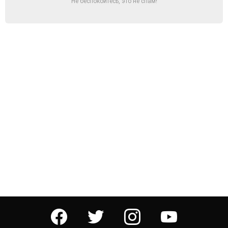
Не беспокойтесь, это не спам!
facebook
twitter
instagram
youtube