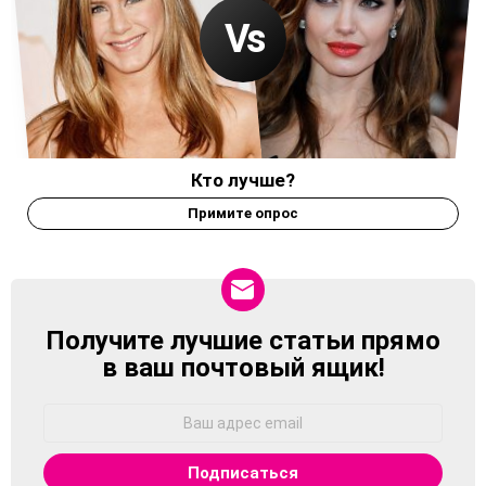
Кто лучше?
Примите опрос
Получите лучшие статьи прямо
NEWSLETTER
в ваш почтовый ящик!
Адрес
Email: