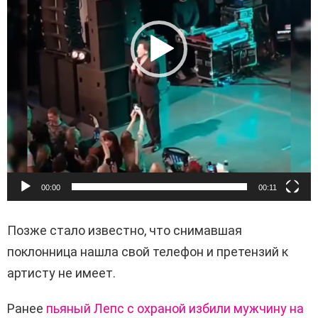
п
л
е
е
р
00:00
00:11
Позже стало известно, что снимавшая
поклонница нашла свой телефон и претензий к
артисту не имеет.
Ранее
пьяный Лепс с охраной избили мужчину на