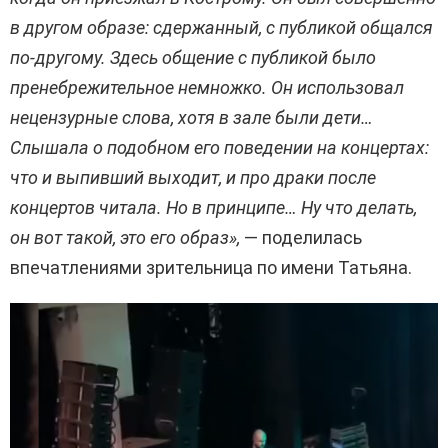
в другом образе: сдержанный, с публикой общался
по-другому. Здесь общение с публикой было
пренебрежительное немножко. Он использовал
нецензурные слова, хотя в зале были дети…
Слышала о подобном его поведении на концертах:
что и выпивший выходит, и про драки после
концертов читала. Но в принципе… Ну что делать,
он вот такой, это его образ»,
— поделилась
впечатлениями зрительница по имени Татьяна.
В
и
д
е
о