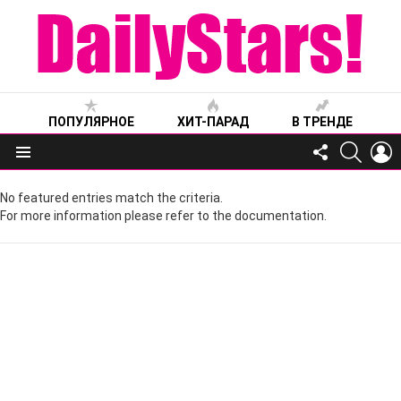
ПОПУЛЯРНОЕ
ХИТ-ПАРАД
В ТРЕНДЕ
FOLLOW
SEARC
L
US
Меню
No featured entries match the criteria.
For more information please refer to the documentation.