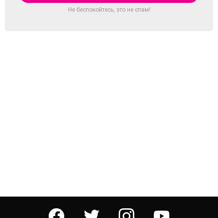
Не беспокойтесь, это не спам!
facebook
twitter
instagram
youtube