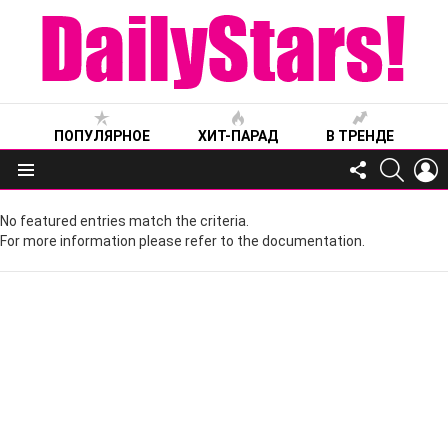
ПОПУЛЯРНОЕ
ХИТ-ПАРАД
В ТРЕНДЕ
FOLLOW
SEARC
L
US
Меню
No featured entries match the criteria.
For more information please refer to the documentation.