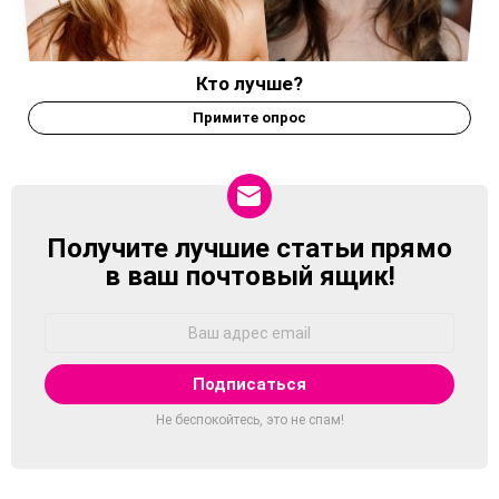
Кто лучше?
Примите опрос
Получите лучшие статьи прямо
NEWSLETTER
в ваш почтовый ящик!
Адрес
Email:
Не беспокойтесь, это не спам!