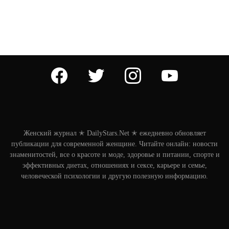
facebook
twitter
instagram
youtube
Женский журнал ✭ DailyStars.Net ✭ ежедневно обновляет
публикации для современной женщине. Читайте онлайн: новости
знаменитостей, все о красоте и моде, здоровье и питании, спорте и
эффективных диетах, отношениях и сексе, карьере и семье,
человеческой психологии и другую полезную информацию.