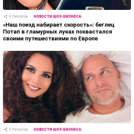
0
Репостов
НОВОСТИ ШОУ-БИЗНЕСА
«Наш поезд набирает скорость»: беглец
Потап в гламурных луках похвастался
своими путешествиями по Европе
0
Репостов
НОВОСТИ ШОУ-БИЗНЕСА