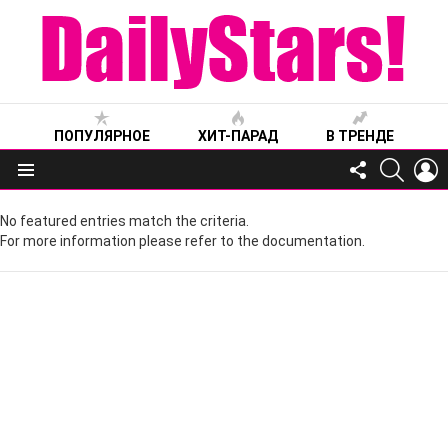
ПОПУЛЯРНОЕ
ХИТ-ПАРАД
В ТРЕНДЕ
FOLLOW
SEARC
L
US
Меню
No featured entries match the criteria.
For more information please refer to the documentation.