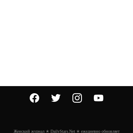
facebook
twitter
instagram
youtube
Женский журнал ✭ DailyStars.Net ✭ ежедневно обновляет