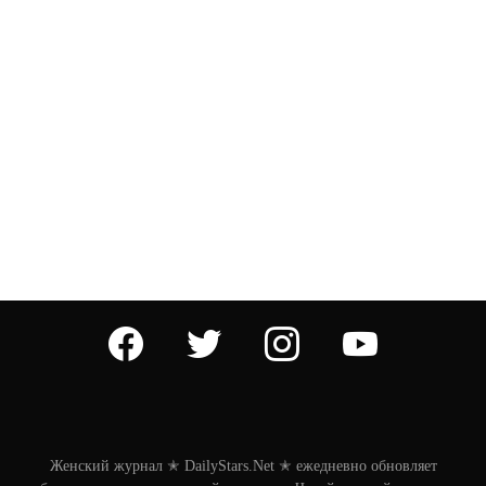
facebook
twitter
instagram
youtube
Женский журнал ✭ DailyStars.Net ✭ ежедневно обновляет