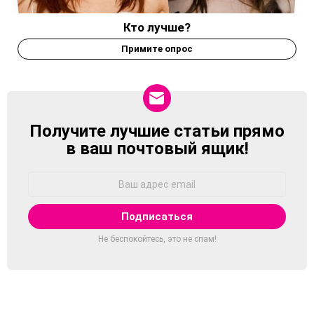
Кто лучше?
Примите опрос
Получите лучшие статьи прямо
NEWSLETTER
в ваш почтовый ящик!
Адрес
Email:
Не беспокойтесь, это не спам!