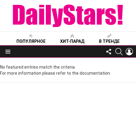
ПОПУЛЯРНОЕ
ХИТ-ПАРАД
В ТРЕНДЕ
FOLLOW
SEARC
L
US
Меню
No featured entries match the criteria.
For more information please refer to the documentation.