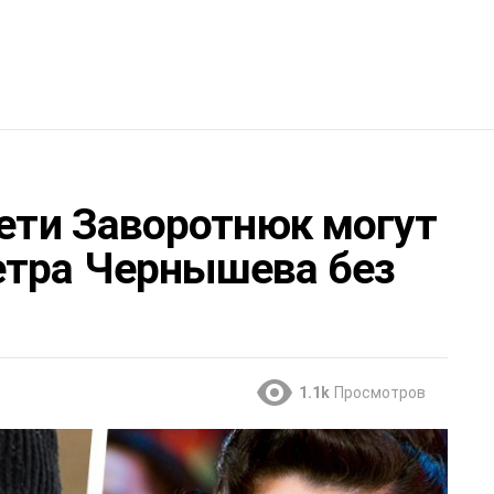
дети Заворотнюк могут
етра Чернышева без
1.1k
Просмотров