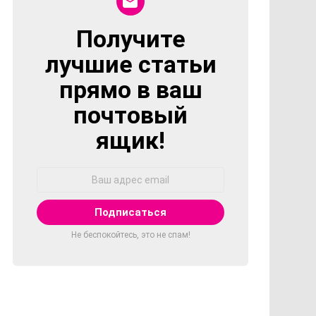
Получите
NEWSLETTER
лучшие статьи
прямо в ваш
почтовый
ящик!
Адрес
Email:
Не беспокойтесь, это не спам!