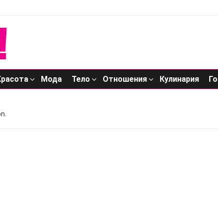
Красота
Мода
Тело
Отношения
Кулинария
Го
n.