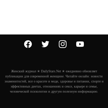
facebook
twitter
instagram
youtube
Женский журнал ✭ DailyStars.Net ✭ ежедневно обновляет
публикации для современной женщине. Читайте онлайн: новости
знаменитостей, все о красоте и моде, здоровье и питании, спорте и
эффективных диетах, отношениях и сексе, карьере и семье,
человеческой психологии и другую полезную информацию.