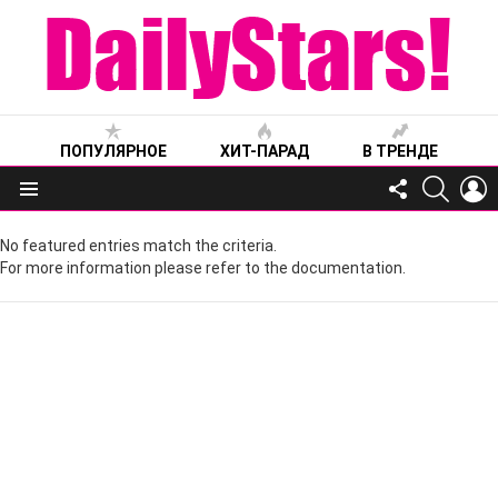
ПОПУЛЯРНОЕ
ХИТ-ПАРАД
В ТРЕНДЕ
FOLLOW
SEARC
L
US
Меню
No featured entries match the criteria.
For more information please refer to the documentation.