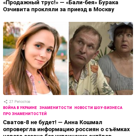
«Продажный трус!» — «Бали-бея» Бурака
Озчивита прокляли за приезд в Москву
27
Репостов
ВОЙНА В УКРАИНЕ
ЗНАМЕНИТОСТИ
НОВОСТИ ШОУ-БИЗНЕСА
ПРО ЗНАМЕНИТОСТЕЙ
Сватов-8 не будет! — Анна Кошмал
опровергла информацию россиян о съёмках