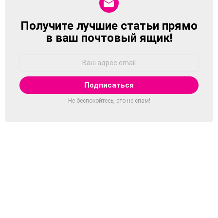
Получите лучшие статьи прямо
NEWSLETTER
в ваш почтовый ящик!
Адрес
Email:
Не беспокойтесь, это не спам!