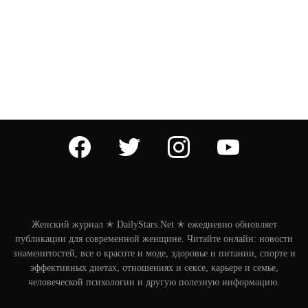
facebook
twitter
instagram
youtube
Женский журнал ✭ DailyStars.Net ✭ ежедневно обновляет
публикации для современной женщине. Читайте онлайн: новости
знаменитостей, все о красоте и моде, здоровье и питании, спорте и
эффективных диетах, отношениях и сексе, карьере и семье,
человеческой психологии и другую полезную информацию.