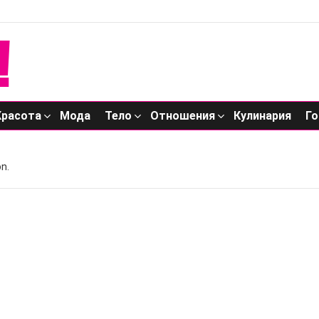
Красота
Мода
Тело
Отношения
Кулинария
Го
n.