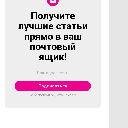
Получите
NEWSLETTER
лучшие статьи
прямо в ваш
почтовый
ящик!
Адрес
Email:
Не беспокойтесь, это не спам!