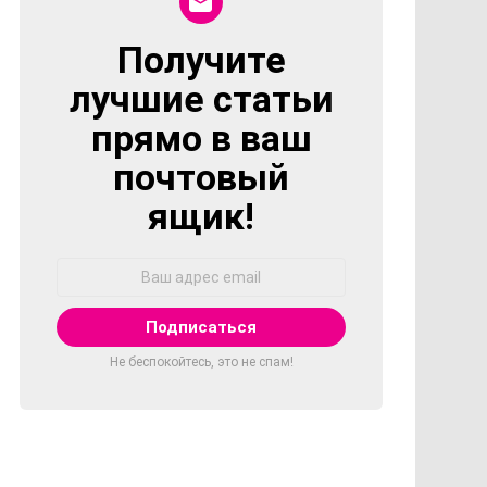
Получите
NEWSLETTER
лучшие статьи
прямо в ваш
почтовый
ящик!
Адрес
Email:
Не беспокойтесь, это не спам!