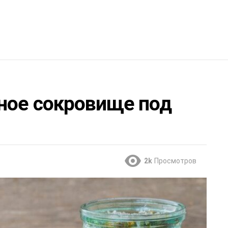
ное сокровище под
2k
Просмотров