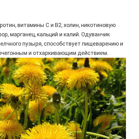
отин, витамины C и B2, холин, никотиновую
фор, марганец, кальций и калий. Одуванчик
 желчного пузыря, способствует пищеварению и
мочегонным и отхаркивающим действием.