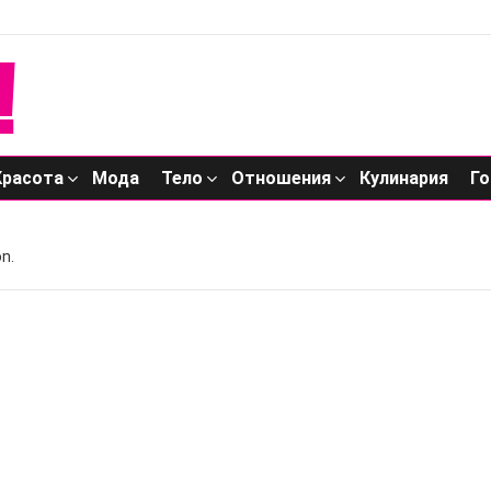
Красота
Мода
Тело
Отношения
Кулинария
Го
n.