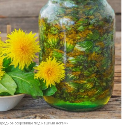
ародное сокровище под нашими ногами