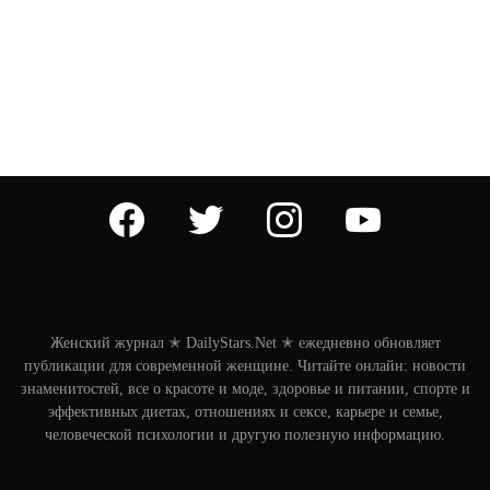
facebook
twitter
instagram
youtube
Женский журнал ✭ DailyStars.Net ✭ ежедневно обновляет
публикации для современной женщине. Читайте онлайн: новости
знаменитостей, все о красоте и моде, здоровье и питании, спорте и
эффективных диетах, отношениях и сексе, карьере и семье,
человеческой психологии и другую полезную информацию.