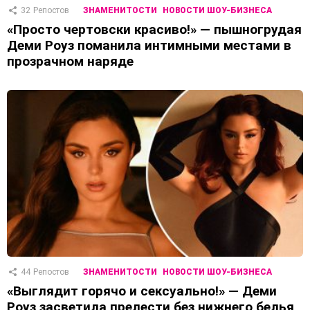
32
Репостов
ЗНАМЕНИТОСТИ
НОВОСТИ ШОУ-БИЗНЕСА
«Просто чертовски красиво!» — пышногрудая
Деми Роуз поманила интимными местами в
прозрачном наряде
44
Репостов
ЗНАМЕНИТОСТИ
НОВОСТИ ШОУ-БИЗНЕСА
«Выглядит горячо и сексуально!» — Деми
Роуз засветила прелести без нижнего белья